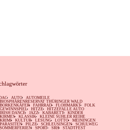
chlagwörter
DAC
AUTO
AUTOMEILE
BIOSPHÄRENRESERVAT THÜRINGER WALD
BORKENKÄFER
FAHRRAD
FLOHMARKT
FOLK
GEWINNSPIEL
HITZE
HITZEFALLE AUTO
IRISH DANCE
JAZZ
KABARETT
KINDER
KIRMES
KLASSIK
KLEINE SUHLER REIHE
KRIMI
KULTUR
LESUNG
LOTTO
MEININGEN
PARASITEN
PILZE
SCHLEUSINGEN
SCHULWEG
SOMMERFERIEN
SPORT
SRH
STADTFEST