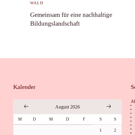
WALD
Gemeinsam für eine nachhaltige
Bildungslandschaft
Kalender
S
A
August 2026
M
D
M
D
F
S
S
1
2