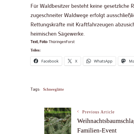
Für Waldbesitzer besteht keine gesetzliche
zugeschneiter Waldwege erfolgt ausschließ
Rettungskräfte mit Kraftfahrzeugen abzusich
heimischen Sägewerke.
Text, Foto:
ThüringenForst
Teilen:
Facebook
X
WhatsApp
Ma
Tags:
Schneeglätte
Post
Previous Article
Weihnachtsbaumschlag
Familien-Event