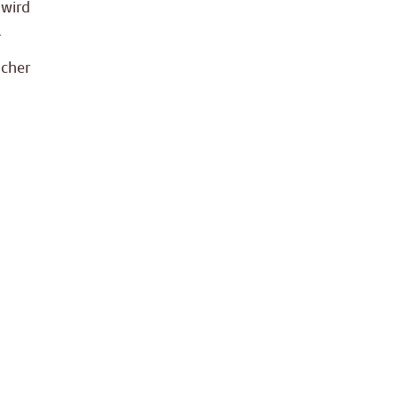
 wird
r
cher