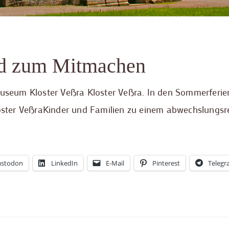
nd zum Mitmachen
seum Kloster Veßra Kloster Veßra. In den Sommerferie
ster VeßraKinder und Familien zu einem abwechslungsr
stodon
LinkedIn
E-Mail
Pinterest
Teleg