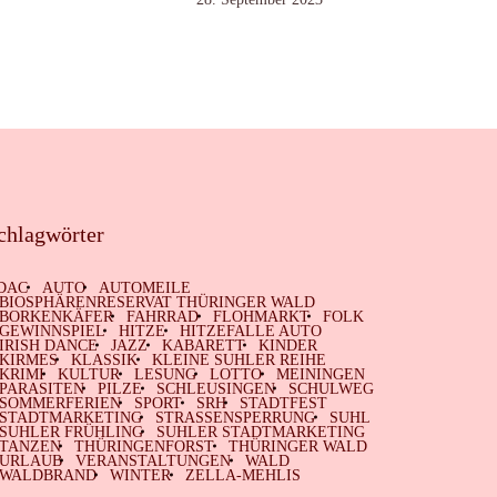
chlagwörter
DAC
AUTO
AUTOMEILE
BIOSPHÄRENRESERVAT THÜRINGER WALD
BORKENKÄFER
FAHRRAD
FLOHMARKT
FOLK
GEWINNSPIEL
HITZE
HITZEFALLE AUTO
IRISH DANCE
JAZZ
KABARETT
KINDER
KIRMES
KLASSIK
KLEINE SUHLER REIHE
KRIMI
KULTUR
LESUNG
LOTTO
MEININGEN
PARASITEN
PILZE
SCHLEUSINGEN
SCHULWEG
SOMMERFERIEN
SPORT
SRH
STADTFEST
STADTMARKETING
STRASSENSPERRUNG
SUHL
SUHLER FRÜHLING
SUHLER STADTMARKETING
TANZEN
THÜRINGENFORST
THÜRINGER WALD
URLAUB
VERANSTALTUNGEN
WALD
WALDBRAND
WINTER
ZELLA-MEHLIS