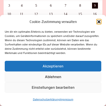
3
4
5
6
7
8
9
10
11
12
13
14
15
16
Cookie-Zustimmung verwalten
17
18
19
20
21
22
23
24
25
26
27
28
29
30
Um dir ein optimales Erlebnis zu bieten, verwenden wir Technologien wie
Cookies, um Geräteinformationen zu speichern und/oder darauf zuzugreifen.
31
Wenn du diesen Technologien zustimmst, können wir Daten wie das
Surfverhalten oder eindeutige IDs auf dieser Website verarbeiten. Wenn du
deine Zustimmung nicht erteilst oder zurückziehst, können bestimmte
Merkmale und Funktionen beeinträchtigt werden.
Schlagwörter
Akzeptieren
ADAC
AUTO
AUTOMEILE
BIOSPHÄRENRESERVAT THÜRINGER WALD
BORKENKÄFER
FAHRRAD
FLOHMARKT
FOLK
GEWINNSPIEL
HITZE
HITZEFALLE AUTO
IRISH DANCE
JAZZ
KABARETT
Ablehnen
KINDER
KIRMES
KLASSIK
KLEINE SUHLER REIHE
KRIMI
KULTUR
LESUNG
LOTTO
MEININGEN
PARASITEN
PILZE
SCHLEUSINGEN
SCHULWEG
Einstellungen bearbeiten
SOMMERFERIEN
SPORT
SRH
STADTFEST
STADTMARKETING
STRASSENSPERRUNG
SUHL
SUHLER FRÜHLING
SUHLER STADTMARKETING
TANZEN
THÜRINGENFORST
THÜRINGER WALD
URLAUB
Datenschutzerklärung
Impressum
VERANSTALTUNGEN
WALD
WALDBRAND
WINTER
ZELLA-MEHLIS