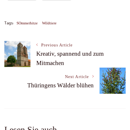
Tags:
SOmmerhitze
Wildtiere
Post
Previous Article
Kreativ, spannend und zum
Mitmachen
Navigation
Next Article
Thüringens Wälder blühen
Lesen Sie auch …