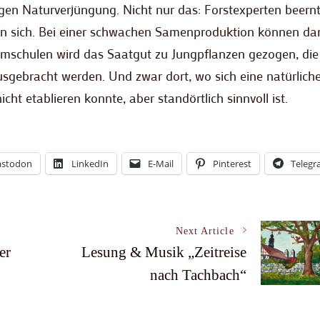
tigen Naturverjüngung. Nicht nur das: Forstexperten beern
en sich. Bei einer schwachen Samenproduktion können da
schulen wird das Saatgut zu Jungpflanzen gezogen, die
ausgebracht werden. Und zwar dort, wo sich eine natürlich
t etablieren konnte, aber standörtlich sinnvoll ist.
stodon
LinkedIn
E-Mail
Pinterest
Teleg
Next Article
er
Lesung & Musik „Zeitreise
nach Tachbach“