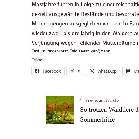
Mastjahre führen in Folge zu einer reichhal
gezielt ausgewählte Bestände und bevorrat
Mindermengen ausgeglichen werden. In Baum
wieder zwei- bis dreijährig in den Wäldern 
Verjüngung wegen fehlender Mutterbäume nich
Text
: ThüringenForst;
Foto
: Horst Sproßmann
Teilen:
Facebook
X
WhatsApp
Ma
Post
Previous Article
So trotzen Waldtiere d
Sommerhitze
Navigation