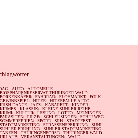
chlagwörter
DAC
AUTO
AUTOMEILE
BIOSPHÄRENRESERVAT THÜRINGER WALD
BORKENKÄFER
FAHRRAD
FLOHMARKT
FOLK
GEWINNSPIEL
HITZE
HITZEFALLE AUTO
IRISH DANCE
JAZZ
KABARETT
KINDER
KIRMES
KLASSIK
KLEINE SUHLER REIHE
KRIMI
KULTUR
LESUNG
LOTTO
MEININGEN
PARASITEN
PILZE
SCHLEUSINGEN
SCHULWEG
SOMMERFERIEN
SPORT
SRH
STADTFEST
STADTMARKETING
STRASSENSPERRUNG
SUHL
SUHLER FRÜHLING
SUHLER STADTMARKETING
TANZEN
THÜRINGENFORST
THÜRINGER WALD
URLAUB
VERANSTALTUNGEN
WALD