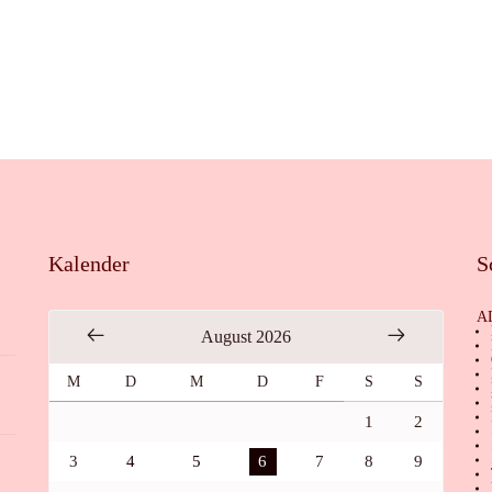
Kalender
S
A
August 2026
M
D
M
D
F
S
S
1
2
3
4
5
6
7
8
9