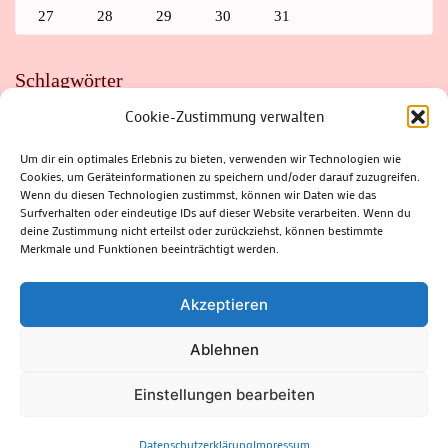
27
28
29
30
31
Schlagwörter
Cookie-Zustimmung verwalten
ADAC
AUTO
AUTOMEILE
BIOSPHÄRENRESERVAT THÜRINGER WALD
BORKENKÄFER
FAHRRAD
FLOHMARKT
FOLK
GEWINNSPIEL
HITZE
Um dir ein optimales Erlebnis zu bieten, verwenden wir Technologien wie
HITZEFALLE AUTO
IRISH DANCE
JAZZ
KABARETT
Cookies, um Geräteinformationen zu speichern und/oder darauf zuzugreifen.
KINDER
KIRMES
KLASSIK
KLEINE SUHLER REIHE
Wenn du diesen Technologien zustimmst, können wir Daten wie das
KRIMI
KULTUR
LESUNG
LOTTO
MEININGEN
PARASITEN
PILZE
SCHLEUSINGEN
SCHULWEG
Surfverhalten oder eindeutige IDs auf dieser Website verarbeiten. Wenn du
SOMMERFERIEN
SPORT
SRH
STADTFEST
deine Zustimmung nicht erteilst oder zurückziehst, können bestimmte
STADTMARKETING
STRASSENSPERRUNG
SUHL
SUHLER FRÜHLING
SUHLER STADTMARKETING
TANZEN
Merkmale und Funktionen beeinträchtigt werden.
THÜRINGENFORST
THÜRINGER WALD
URLAUB
VERANSTALTUNGEN
WALD
WALDBRAND
WINTER
ZELLA-MEHLIS
Akzeptieren
Ablehnen
(c) Rhön-Rennsteig-Verlag 2024. Alle Rechte vorbehalten.
Blossom
Einstellungen bearbeiten
Magazine | Developed By
Blossom Themes
.
Powered by
WordPress
.
Datenschutzerklärung
Datenschutzerklärung
Impressum