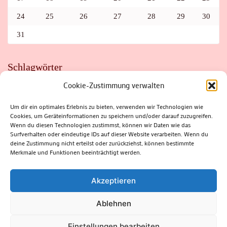
24
25
26
27
28
29
30
31
Schlagwörter
Cookie-Zustimmung verwalten
ADAC
AUTO
AUTOMEILE
BIOSPHÄRENRESERVAT THÜRINGER WALD
BORKENKÄFER
FAHRRAD
FLOHMARKT
FOLK
GEWINNSPIEL
HITZE
Um dir ein optimales Erlebnis zu bieten, verwenden wir Technologien wie
HITZEFALLE AUTO
IRISH DANCE
JAZZ
KABARETT
Cookies, um Geräteinformationen zu speichern und/oder darauf zuzugreifen.
KINDER
KIRMES
KLASSIK
KLEINE SUHLER REIHE
Wenn du diesen Technologien zustimmst, können wir Daten wie das
KRIMI
KULTUR
LESUNG
LOTTO
MEININGEN
PARASITEN
PILZE
SCHLEUSINGEN
SCHULWEG
Surfverhalten oder eindeutige IDs auf dieser Website verarbeiten. Wenn du
SOMMERFERIEN
SPORT
SRH
STADTFEST
deine Zustimmung nicht erteilst oder zurückziehst, können bestimmte
STADTMARKETING
STRASSENSPERRUNG
SUHL
SUHLER FRÜHLING
SUHLER STADTMARKETING
TANZEN
Merkmale und Funktionen beeinträchtigt werden.
THÜRINGENFORST
THÜRINGER WALD
URLAUB
VERANSTALTUNGEN
WALD
WALDBRAND
WINTER
ZELLA-MEHLIS
Akzeptieren
Ablehnen
(c) Rhön-Rennsteig-Verlag 2024. Alle Rechte vorbehalten.
Blossom
Einstellungen bearbeiten