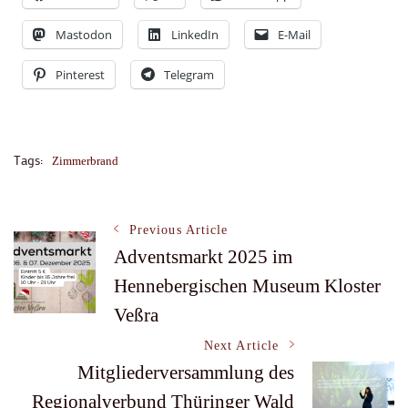
Mastodon
LinkedIn
E-Mail
Pinterest
Telegram
Tags:
Zimmerbrand
Post
Previous Article
Adventsmarkt 2025 im
Hennebergischen Museum Kloster
Navigation
Veßra
Next Article
Mitgliederversammlung des
Regionalverbund Thüringer Wald