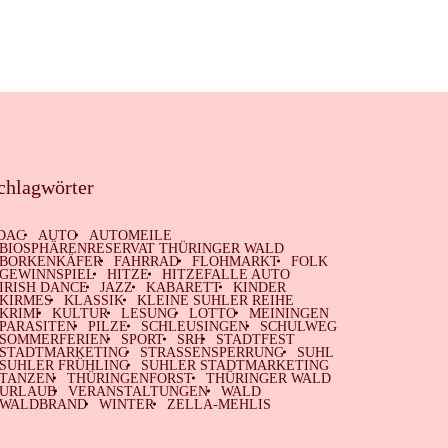
chlagwörter
DAC
AUTO
AUTOMEILE
BIOSPHÄRENRESERVAT THÜRINGER WALD
BORKENKÄFER
FAHRRAD
FLOHMARKT
FOLK
GEWINNSPIEL
HITZE
HITZEFALLE AUTO
IRISH DANCE
JAZZ
KABARETT
KINDER
KIRMES
KLASSIK
KLEINE SUHLER REIHE
KRIMI
KULTUR
LESUNG
LOTTO
MEININGEN
PARASITEN
PILZE
SCHLEUSINGEN
SCHULWEG
SOMMERFERIEN
SPORT
SRH
STADTFEST
STADTMARKETING
STRASSENSPERRUNG
SUHL
SUHLER FRÜHLING
SUHLER STADTMARKETING
TANZEN
THÜRINGENFORST
THÜRINGER WALD
URLAUB
VERANSTALTUNGEN
WALD
WALDBRAND
WINTER
ZELLA-MEHLIS