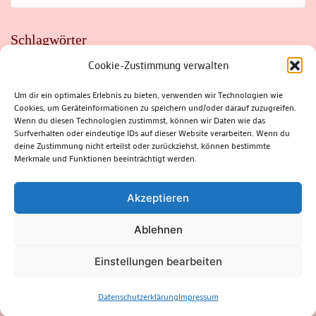
Schlagwörter
Cookie-Zustimmung verwalten
ADAC
AUTO
AUTOMEILE
BIOSPHÄRENRESERVAT THÜRINGER WALD
BORKENKÄFER
FAHRRAD
FLOHMARKT
FOLK
GEWINNSPIEL
HITZE
Um dir ein optimales Erlebnis zu bieten, verwenden wir Technologien wie
HITZEFALLE AUTO
IRISH DANCE
JAZZ
KABARETT
Cookies, um Geräteinformationen zu speichern und/oder darauf zuzugreifen.
KINDER
KIRMES
KLASSIK
KLEINE SUHLER REIHE
KRIMI
KULTUR
LESUNG
LOTTO
MEININGEN
Wenn du diesen Technologien zustimmst, können wir Daten wie das
PARASITEN
PILZE
SCHLEUSINGEN
SCHULWEG
Surfverhalten oder eindeutige IDs auf dieser Website verarbeiten. Wenn du
SOMMERFERIEN
SPORT
SRH
STADTFEST
deine Zustimmung nicht erteilst oder zurückziehst, können bestimmte
STADTMARKETING
STRASSENSPERRUNG
SUHL
SUHLER FRÜHLING
SUHLER STADTMARKETING
TANZEN
Merkmale und Funktionen beeinträchtigt werden.
THÜRINGENFORST
THÜRINGER WALD
URLAUB
VERANSTALTUNGEN
WALD
WALDBRAND
WINTER
ZELLA-MEHLIS
Akzeptieren
Ablehnen
(c) Rhön-Rennsteig-Verlag 2024. Alle Rechte vorbehalten.
Blossom
Einstellungen bearbeiten
Magazine | Developed By
Blossom Themes
.
Powered by
WordPress
.
Datenschutzerklärung
Datenschutzerklärung
Impressum