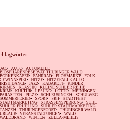
chlagwörter
DAC
AUTO
AUTOMEILE
BIOSPHÄRENRESERVAT THÜRINGER WALD
BORKENKÄFER
FAHRRAD
FLOHMARKT
FOLK
GEWINNSPIEL
HITZE
HITZEFALLE AUTO
IRISH DANCE
JAZZ
KABARETT
KINDER
KIRMES
KLASSIK
KLEINE SUHLER REIHE
KRIMI
KULTUR
LESUNG
LOTTO
MEININGEN
PARASITEN
PILZE
SCHLEUSINGEN
SCHULWEG
SOMMERFERIEN
SPORT
SRH
STADTFEST
STADTMARKETING
STRASSENSPERRUNG
SUHL
SUHLER FRÜHLING
SUHLER STADTMARKETING
TANZEN
THÜRINGENFORST
THÜRINGER WALD
URLAUB
VERANSTALTUNGEN
WALD
WALDBRAND
WINTER
ZELLA-MEHLIS