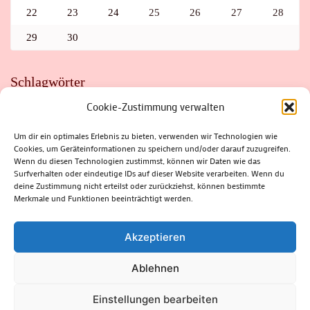
22
23
24
25
26
27
28
29
30
Schlagwörter
Cookie-Zustimmung verwalten
ADAC
AUTO
AUTOMEILE
BIOSPHÄRENRESERVAT THÜRINGER WALD
BORKENKÄFER
FAHRRAD
FLOHMARKT
FOLK
GEWINNSPIEL
HITZE
Um dir ein optimales Erlebnis zu bieten, verwenden wir Technologien wie
HITZEFALLE AUTO
IRISH DANCE
JAZZ
KABARETT
Cookies, um Geräteinformationen zu speichern und/oder darauf zuzugreifen.
KINDER
KIRMES
KLASSIK
KLEINE SUHLER REIHE
Wenn du diesen Technologien zustimmst, können wir Daten wie das
KRIMI
KULTUR
LESUNG
LOTTO
MEININGEN
PARASITEN
PILZE
SCHLEUSINGEN
SCHULWEG
Surfverhalten oder eindeutige IDs auf dieser Website verarbeiten. Wenn du
SOMMERFERIEN
SPORT
SRH
STADTFEST
deine Zustimmung nicht erteilst oder zurückziehst, können bestimmte
STADTMARKETING
STRASSENSPERRUNG
SUHL
SUHLER FRÜHLING
SUHLER STADTMARKETING
TANZEN
Merkmale und Funktionen beeinträchtigt werden.
THÜRINGENFORST
THÜRINGER WALD
URLAUB
VERANSTALTUNGEN
WALD
WALDBRAND
WINTER
ZELLA-MEHLIS
Akzeptieren
Ablehnen
(c) Rhön-Rennsteig-Verlag 2024. Alle Rechte vorbehalten.
Blossom
Einstellungen bearbeiten