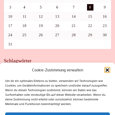
3
4
5
6
7
8
9
10
11
12
13
14
15
16
17
18
19
20
21
22
23
24
25
26
27
28
29
30
31
Schlagwörter
Cookie-Zustimmung verwalten
ADAC
AUTO
AUTOMEILE
BIOSPHÄRENRESERVAT THÜRINGER WALD
BORKENKÄFER
FAHRRAD
FLOHMARKT
FOLK
GEWINNSPIEL
HITZE
Um dir ein optimales Erlebnis zu bieten, verwenden wir Technologien wie
HITZEFALLE AUTO
IRISH DANCE
JAZZ
KABARETT
Cookies, um Geräteinformationen zu speichern und/oder darauf zuzugreifen.
KINDER
KIRMES
KLASSIK
KLEINE SUHLER REIHE
Wenn du diesen Technologien zustimmst, können wir Daten wie das
KRIMI
KULTUR
LESUNG
LOTTO
MEININGEN
PARASITEN
PILZE
SCHLEUSINGEN
SCHULWEG
Surfverhalten oder eindeutige IDs auf dieser Website verarbeiten. Wenn du
SOMMERFERIEN
SPORT
SRH
STADTFEST
deine Zustimmung nicht erteilst oder zurückziehst, können bestimmte
STADTMARKETING
STRASSENSPERRUNG
SUHL
SUHLER FRÜHLING
SUHLER STADTMARKETING
TANZEN
Merkmale und Funktionen beeinträchtigt werden.
THÜRINGENFORST
THÜRINGER WALD
URLAUB
VERANSTALTUNGEN
WALD
WALDBRAND
WINTER
ZELLA-MEHLIS