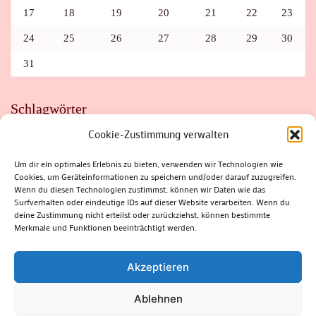
17
18
19
20
21
22
23
24
25
26
27
28
29
30
31
Schlagwörter
Cookie-Zustimmung verwalten
ADAC
AUTO
AUTOMEILE
BIOSPHÄRENRESERVAT THÜRINGER WALD
BORKENKÄFER
FAHRRAD
FLOHMARKT
FOLK
GEWINNSPIEL
HITZE
Um dir ein optimales Erlebnis zu bieten, verwenden wir Technologien wie
HITZEFALLE AUTO
IRISH DANCE
JAZZ
KABARETT
Cookies, um Geräteinformationen zu speichern und/oder darauf zuzugreifen.
KINDER
KIRMES
KLASSIK
KLEINE SUHLER REIHE
Wenn du diesen Technologien zustimmst, können wir Daten wie das
KRIMI
KULTUR
LESUNG
LOTTO
MEININGEN
PARASITEN
PILZE
SCHLEUSINGEN
SCHULWEG
Surfverhalten oder eindeutige IDs auf dieser Website verarbeiten. Wenn du
SOMMERFERIEN
SPORT
SRH
STADTFEST
deine Zustimmung nicht erteilst oder zurückziehst, können bestimmte
STADTMARKETING
STRASSENSPERRUNG
SUHL
SUHLER FRÜHLING
SUHLER STADTMARKETING
TANZEN
Merkmale und Funktionen beeinträchtigt werden.
THÜRINGENFORST
THÜRINGER WALD
URLAUB
VERANSTALTUNGEN
WALD
WALDBRAND
WINTER
ZELLA-MEHLIS
Akzeptieren
Ablehnen