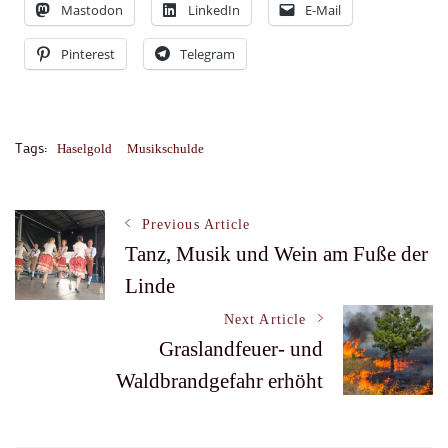
Mastodon
LinkedIn
E-Mail
Pinterest
Telegram
Tags:
Haselgold
Musikschulde
Post
Previous Article
Tanz, Musik und Wein am Fuße der
Linde
Navigation
Next Article
Graslandfeuer- und
Waldbrandgefahr erhöht