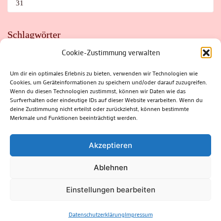
31
Schlagwörter
Cookie-Zustimmung verwalten
ADAC
AUTO
AUTOMEILE
BIOSPHÄRENRESERVAT THÜRINGER WALD
BORKENKÄFER
FAHRRAD
FLOHMARKT
FOLK
GEWINNSPIEL
HITZE
Um dir ein optimales Erlebnis zu bieten, verwenden wir Technologien wie
HITZEFALLE AUTO
IRISH DANCE
JAZZ
KABARETT
Cookies, um Geräteinformationen zu speichern und/oder darauf zuzugreifen.
KINDER
KIRMES
KLASSIK
KLEINE SUHLER REIHE
Wenn du diesen Technologien zustimmst, können wir Daten wie das
KRIMI
KULTUR
LESUNG
LOTTO
MEININGEN
PARASITEN
PILZE
SCHLEUSINGEN
SCHULWEG
Surfverhalten oder eindeutige IDs auf dieser Website verarbeiten. Wenn du
SOMMERFERIEN
SPORT
SRH
STADTFEST
deine Zustimmung nicht erteilst oder zurückziehst, können bestimmte
STADTMARKETING
STRASSENSPERRUNG
SUHL
SUHLER FRÜHLING
SUHLER STADTMARKETING
TANZEN
Merkmale und Funktionen beeinträchtigt werden.
THÜRINGENFORST
THÜRINGER WALD
URLAUB
VERANSTALTUNGEN
WALD
WALDBRAND
WINTER
ZELLA-MEHLIS
Akzeptieren
Ablehnen
(c) Rhön-Rennsteig-Verlag 2024. Alle Rechte vorbehalten.
Blossom
Einstellungen bearbeiten
Magazine | Developed By
Blossom Themes
.
Powered by
WordPress
.
Datenschutzerklärung
Datenschutzerklärung
Impressum