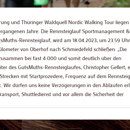
rung und Thüringer Waldquell Nordic Walking Tour liegen 
ergangenen Jahre. Die Rennsteiglauf Sportmanagement &
tsMuths-Rennsteiglauf, wird am 18.04.2023, um 23.59 Uhr
Kilometer von Oberhof nach Schmiedefeld schließen. „Die
l zusammen bei fast 4.000 und somit deutlich über den
ter des GutsMuths-Rennsteiglaufes, Christopher Gellert, 
en Strecken mit Startprozedere, Frequenz auf dem Rennstei
et. Wir dürfen uns keine Verzögerungen in den Abläufen er
ansport, Shuttledienst und vor allem die Sicherheit der