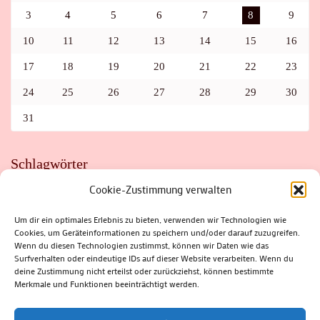
3
4
5
6
7
8
9
10
11
12
13
14
15
16
17
18
19
20
21
22
23
24
25
26
27
28
29
30
31
Schlagwörter
Cookie-Zustimmung verwalten
ADAC
AUTO
AUTOMEILE
BIOSPHÄRENRESERVAT THÜRINGER WALD
BORKENKÄFER
FAHRRAD
FLOHMARKT
FOLK
GEWINNSPIEL
HITZE
Um dir ein optimales Erlebnis zu bieten, verwenden wir Technologien wie
HITZEFALLE AUTO
IRISH DANCE
JAZZ
KABARETT
Cookies, um Geräteinformationen zu speichern und/oder darauf zuzugreifen.
KINDER
KIRMES
KLASSIK
KLEINE SUHLER REIHE
KRIMI
KULTUR
LESUNG
LOTTO
MEININGEN
Wenn du diesen Technologien zustimmst, können wir Daten wie das
PARASITEN
PILZE
SCHLEUSINGEN
SCHULWEG
Surfverhalten oder eindeutige IDs auf dieser Website verarbeiten. Wenn du
SOMMERFERIEN
SPORT
SRH
STADTFEST
deine Zustimmung nicht erteilst oder zurückziehst, können bestimmte
STADTMARKETING
STRASSENSPERRUNG
SUHL
SUHLER FRÜHLING
SUHLER STADTMARKETING
TANZEN
Merkmale und Funktionen beeinträchtigt werden.
THÜRINGENFORST
THÜRINGER WALD
URLAUB
VERANSTALTUNGEN
WALD
WALDBRAND
WINTER
ZELLA-MEHLIS