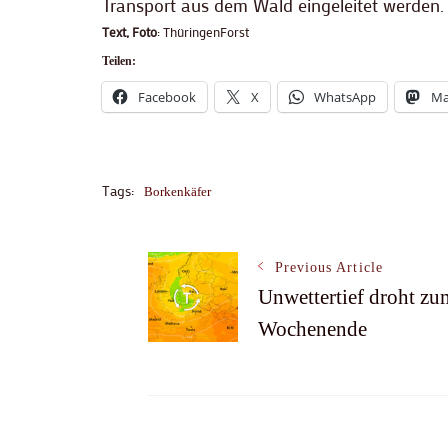
Transport aus dem Wald eingeleitet werden.
Text, Foto
: ThüringenForst
Teilen:
Facebook
X
WhatsApp
Ma
Tags:
Borkenkäfer
Post
Previous Article
Unwettertief droht zu
Wochenende
Navigation