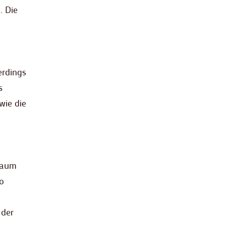
. Die
erdings
s
wie die
traum
o
 der