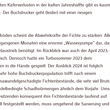
ten Käferverlusten in der kalten Jahreshälfte gibt es kaum
Der Buchdrucker geht (leider) mit einer riesigen
öden scheint die Abwehrkräfte der Fichte zu stärken. All
 vergangenen Monaten eine enorme „Wasserpumpe“ dar, da
ustrieb benötigt. Im Rückblick war auch der April 2023, 
nerisch. Dennoch hatte ein Turbosommer 2023 dem
 in die Hände gespielt. Der Ausblick 2024 ist folglich
ehr hohe Buchdruckerpopulation trifft nach einem
imawandelgeschädigte Fichtenbestände, die sehr viel Bru
andelbedingte Schadholzmengen ähnlich dem Vorjahr. Ums
besitzenden konsequent ihre Fichtenbestände laufend auf
efall festgestellt werden, muss umgehend die Sanierung und