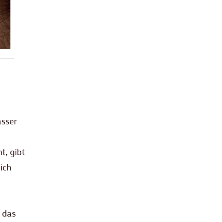
sser
t, gibt
ich
 das