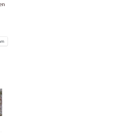
gen
ram