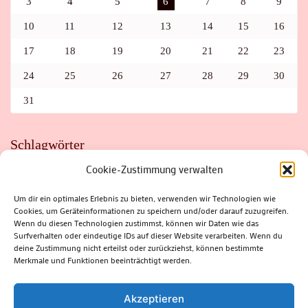
3
4
5
6
7
8
9
10
11
12
13
14
15
16
17
18
19
20
21
22
23
24
25
26
27
28
29
30
31
Schlagwörter
Cookie-Zustimmung verwalten
ADAC
AUTO
AUTOMEILE
BIOSPHÄRENRESERVAT THÜRINGER WALD
BORKENKÄFER
FAHRRAD
FLOHMARKT
FOLK
GEWINNSPIEL
HITZE
Um dir ein optimales Erlebnis zu bieten, verwenden wir Technologien wie
HITZEFALLE AUTO
IRISH DANCE
JAZZ
KABARETT
Cookies, um Geräteinformationen zu speichern und/oder darauf zuzugreifen.
KINDER
KIRMES
KLASSIK
KLEINE SUHLER REIHE
Wenn du diesen Technologien zustimmst, können wir Daten wie das
KRIMI
KULTUR
LESUNG
LOTTO
MEININGEN
PARASITEN
PILZE
SCHLEUSINGEN
SCHULWEG
Surfverhalten oder eindeutige IDs auf dieser Website verarbeiten. Wenn du
SOMMERFERIEN
SPORT
SRH
STADTFEST
deine Zustimmung nicht erteilst oder zurückziehst, können bestimmte
STADTMARKETING
STRASSENSPERRUNG
SUHL
SUHLER FRÜHLING
SUHLER STADTMARKETING
TANZEN
Merkmale und Funktionen beeinträchtigt werden.
THÜRINGENFORST
THÜRINGER WALD
URLAUB
VERANSTALTUNGEN
WALD
WALDBRAND
WINTER
ZELLA-MEHLIS
Akzeptieren