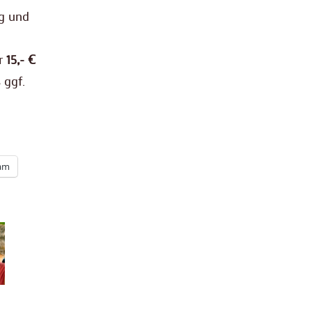
ng und
ür
15,- €
 ggf.
ram