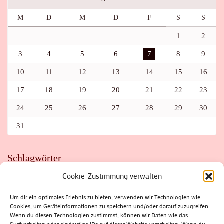
M
D
M
D
F
S
S
1
2
3
4
5
6
7
8
9
10
11
12
13
14
15
16
17
18
19
20
21
22
23
24
25
26
27
28
29
30
31
Schlagwörter
Cookie-Zustimmung verwalten
ADAC
AUTO
AUTOMEILE
BIOSPHÄRENRESERVAT THÜRINGER WALD
BORKENKÄFER
FAHRRAD
FLOHMARKT
FOLK
GEWINNSPIEL
HITZE
Um dir ein optimales Erlebnis zu bieten, verwenden wir Technologien wie
HITZEFALLE AUTO
IRISH DANCE
JAZZ
KABARETT
Cookies, um Geräteinformationen zu speichern und/oder darauf zuzugreifen.
KINDER
KIRMES
KLASSIK
KLEINE SUHLER REIHE
Wenn du diesen Technologien zustimmst, können wir Daten wie das
KRIMI
KULTUR
LESUNG
LOTTO
MEININGEN
PARASITEN
PILZE
SCHLEUSINGEN
SCHULWEG