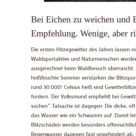
Bei Eichen zu weichen und B
Empfehlung. Wenige, aber ri
Die ersten Hitzegewitter des Jahres lassen 
Waldsportaktive und Naturmenschen werden 
ausgerechnet beim Waldbesuch überrascht. Z
heißfeuchte Sommer verstärken die Blitzqu
rund 30.000° Celsius heiß sind Gewitterblitz
fordern. Der Volksmund empfiehlt bei Gewit
suchen“. Tatsache ist dagegen: Die dicke, 
das Wasser wie ein Schwamm auf. Damit leite
Blitzschäden werden besonders offensichtlic
Regenwasser dagegen fast ungehindert ab, si