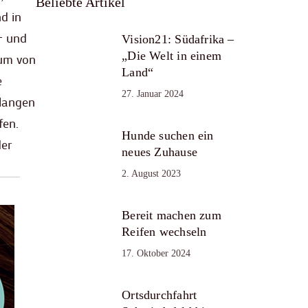
Beliebte Artikel
d in
– und
Vision21: Südafrika –
„Die Welt in einem
aum von
Land“
e
27. Januar 2024
slangen
fen.
Hunde suchen ein
der
neues Zuhause
2. August 2023
Bereit machen zum
Reifen wechseln
17. Oktober 2024
Ortsdurchfahrt