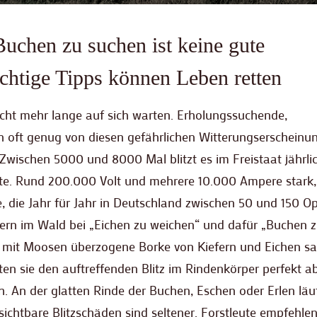
uchen zu suchen ist keine gute
chtige Tipps können Leben retten
nicht mehr lange auf sich warten. Erholungssuchende,
oft genug von diesen gefährlichen Witterungserscheinu
wischen 5000 und 8000 Mal blitzt es im Freistaat jährli
ote. Rund 200.000 Volt und mehrere 10.000 Ampere stark,
e, die Jahr für Jahr in Deutschland zwischen 50 und 150 Op
tern im Wald bei „Eichen zu weichen“ und dafür „Buchen 
oft mit Moosen überzogene Borke von Kiefern und Eichen s
n sie den auftreffenden Blitz im Rindenkörper perfekt ab
h. An der glatten Rinde der Buchen, Eschen oder Erlen läu
chtbare Blitzschäden sind seltener. Forstleute empfehlen