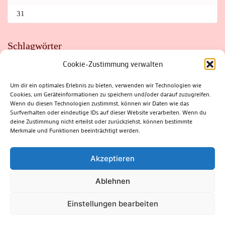
31
Schlagwörter
Cookie-Zustimmung verwalten
ADAC
AUTO
AUTOMEILE
BIOSPHÄRENRESERVAT THÜRINGER WALD
BORKENKÄFER
FAHRRAD
FLOHMARKT
FOLK
GEWINNSPIEL
HITZE
Um dir ein optimales Erlebnis zu bieten, verwenden wir Technologien wie
HITZEFALLE AUTO
IRISH DANCE
JAZZ
KABARETT
Cookies, um Geräteinformationen zu speichern und/oder darauf zuzugreifen.
KINDER
KIRMES
KLASSIK
KLEINE SUHLER REIHE
Wenn du diesen Technologien zustimmst, können wir Daten wie das
KRIMI
KULTUR
LESUNG
LOTTO
MEININGEN
PARASITEN
PILZE
SCHLEUSINGEN
SCHULWEG
Surfverhalten oder eindeutige IDs auf dieser Website verarbeiten. Wenn du
SOMMERFERIEN
SPORT
SRH
STADTFEST
deine Zustimmung nicht erteilst oder zurückziehst, können bestimmte
STADTMARKETING
STRASSENSPERRUNG
SUHL
SUHLER FRÜHLING
SUHLER STADTMARKETING
TANZEN
Merkmale und Funktionen beeinträchtigt werden.
THÜRINGENFORST
THÜRINGER WALD
URLAUB
VERANSTALTUNGEN
WALD
WALDBRAND
WINTER
ZELLA-MEHLIS
Akzeptieren
Ablehnen
(c) Rhön-Rennsteig-Verlag 2024. Alle Rechte vorbehalten.
Blossom
Einstellungen bearbeiten
Magazine | Developed By
Blossom Themes
.
Powered by