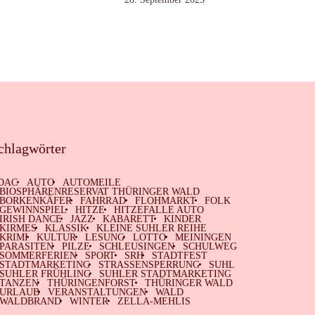
chlagwörter
DAC
AUTO
AUTOMEILE
BIOSPHÄRENRESERVAT THÜRINGER WALD
BORKENKÄFER
FAHRRAD
FLOHMARKT
FOLK
GEWINNSPIEL
HITZE
HITZEFALLE AUTO
IRISH DANCE
JAZZ
KABARETT
KINDER
KIRMES
KLASSIK
KLEINE SUHLER REIHE
KRIMI
KULTUR
LESUNG
LOTTO
MEININGEN
PARASITEN
PILZE
SCHLEUSINGEN
SCHULWEG
SOMMERFERIEN
SPORT
SRH
STADTFEST
STADTMARKETING
STRASSENSPERRUNG
SUHL
SUHLER FRÜHLING
SUHLER STADTMARKETING
TANZEN
THÜRINGENFORST
THÜRINGER WALD
URLAUB
VERANSTALTUNGEN
WALD
WALDBRAND
WINTER
ZELLA-MEHLIS