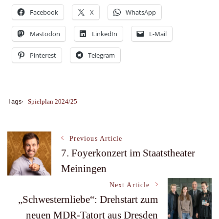
Facebook
X
WhatsApp
Mastodon
LinkedIn
E-Mail
Pinterest
Telegram
Tags:
Spielplan 2024/25
Post
Previous Article
7. Foyerkonzert im Staatstheater
Meiningen
Navigation
Next Article
„Schwesternliebe“: Drehstart zum
neuen MDR-Tatort aus Dresden