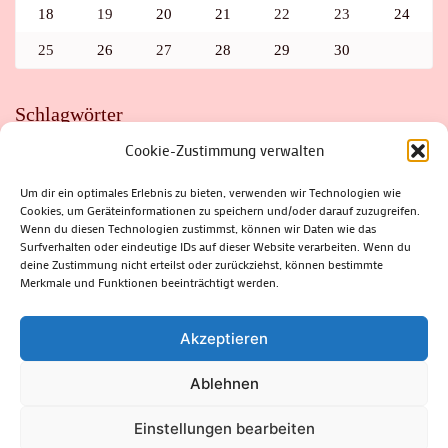
18
19
20
21
22
23
24
25
26
27
28
29
30
Schlagwörter
Cookie-Zustimmung verwalten
ADAC
AUTO
AUTOMEILE
BIOSPHÄRENRESERVAT THÜRINGER WALD
BORKENKÄFER
FAHRRAD
FLOHMARKT
FOLK
GEWINNSPIEL
HITZE
Um dir ein optimales Erlebnis zu bieten, verwenden wir Technologien wie
HITZEFALLE AUTO
IRISH DANCE
JAZZ
KABARETT
Cookies, um Geräteinformationen zu speichern und/oder darauf zuzugreifen.
KINDER
KIRMES
KLASSIK
KLEINE SUHLER REIHE
Wenn du diesen Technologien zustimmst, können wir Daten wie das
KRIMI
KULTUR
LESUNG
LOTTO
MEININGEN
PARASITEN
PILZE
SCHLEUSINGEN
SCHULWEG
Surfverhalten oder eindeutige IDs auf dieser Website verarbeiten. Wenn du
SOMMERFERIEN
SPORT
SRH
STADTFEST
deine Zustimmung nicht erteilst oder zurückziehst, können bestimmte
STADTMARKETING
STRASSENSPERRUNG
SUHL
SUHLER FRÜHLING
SUHLER STADTMARKETING
TANZEN
Merkmale und Funktionen beeinträchtigt werden.
THÜRINGENFORST
THÜRINGER WALD
URLAUB
VERANSTALTUNGEN
WALD
WALDBRAND
WINTER
ZELLA-MEHLIS
Akzeptieren
Ablehnen
(c) Rhön-Rennsteig-Verlag 2024. Alle Rechte vorbehalten.
Blossom
Einstellungen bearbeiten
Magazine | Developed By
Blossom Themes
.
Powered by