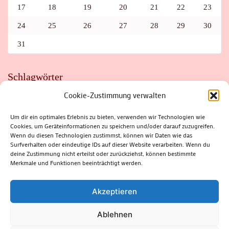
17
18
19
20
21
22
23
24
25
26
27
28
29
30
31
Schlagwörter
Cookie-Zustimmung verwalten
ADAC
AUTO
AUTOMEILE
BIOSPHÄRENRESERVAT THÜRINGER WALD
BORKENKÄFER
FAHRRAD
FLOHMARKT
FOLK
GEWINNSPIEL
HITZE
Um dir ein optimales Erlebnis zu bieten, verwenden wir Technologien wie
HITZEFALLE AUTO
IRISH DANCE
JAZZ
KABARETT
Cookies, um Geräteinformationen zu speichern und/oder darauf zuzugreifen.
KINDER
KIRMES
KLASSIK
KLEINE SUHLER REIHE
Wenn du diesen Technologien zustimmst, können wir Daten wie das
KRIMI
KULTUR
LESUNG
LOTTO
MEININGEN
PARASITEN
PILZE
SCHLEUSINGEN
SCHULWEG
Surfverhalten oder eindeutige IDs auf dieser Website verarbeiten. Wenn du
SOMMERFERIEN
SPORT
SRH
STADTFEST
deine Zustimmung nicht erteilst oder zurückziehst, können bestimmte
STADTMARKETING
STRASSENSPERRUNG
SUHL
SUHLER FRÜHLING
SUHLER STADTMARKETING
TANZEN
Merkmale und Funktionen beeinträchtigt werden.
THÜRINGENFORST
THÜRINGER WALD
URLAUB
VERANSTALTUNGEN
WALD
WALDBRAND
WINTER
ZELLA-MEHLIS
Akzeptieren
Ablehnen