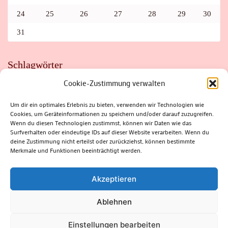
24
25
26
27
28
29
30
31
Schlagwörter
Cookie-Zustimmung verwalten
ADAC
AUTO
AUTOMEILE
BIOSPHÄRENRESERVAT THÜRINGER WALD
BORKENKÄFER
FAHRRAD
FLOHMARKT
FOLK
GEWINNSPIEL
HITZE
Um dir ein optimales Erlebnis zu bieten, verwenden wir Technologien wie
HITZEFALLE AUTO
IRISH DANCE
JAZZ
KABARETT
Cookies, um Geräteinformationen zu speichern und/oder darauf zuzugreifen.
KINDER
KIRMES
KLASSIK
KLEINE SUHLER REIHE
KRIMI
KULTUR
LESUNG
LOTTO
MEININGEN
Wenn du diesen Technologien zustimmst, können wir Daten wie das
PARASITEN
PILZE
SCHLEUSINGEN
SCHULWEG
Surfverhalten oder eindeutige IDs auf dieser Website verarbeiten. Wenn du
SOMMERFERIEN
SPORT
SRH
STADTFEST
deine Zustimmung nicht erteilst oder zurückziehst, können bestimmte
STADTMARKETING
STRASSENSPERRUNG
SUHL
SUHLER FRÜHLING
SUHLER STADTMARKETING
TANZEN
Merkmale und Funktionen beeinträchtigt werden.
THÜRINGENFORST
THÜRINGER WALD
URLAUB
VERANSTALTUNGEN
WALD
WALDBRAND
WINTER
ZELLA-MEHLIS
Akzeptieren
Ablehnen
(c) Rhön-Rennsteig-Verlag 2024. Alle Rechte vorbehalten.
Blossom
Einstellungen bearbeiten