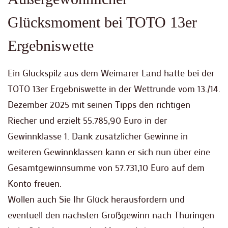
Glücksmoment bei TOTO 13er
Ergebniswette
Ein Glückspilz aus dem Weimarer Land hatte bei der
TOTO 13er Ergebniswette in der Wettrunde vom 13./14.
Dezember 2025 mit seinen Tipps den richtigen
Riecher und erzielt 55.785,90 Euro in der
Gewinnklasse 1. Dank zusätzlicher Gewinne in
weiteren Gewinnklassen kann er sich nun über eine
Gesamtgewinnsumme von 57.731,10 Euro auf dem
Konto freuen.
Wollen auch Sie Ihr Glück herausfordern und
eventuell den nächsten Großgewinn nach Thüringen