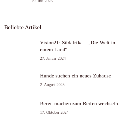
29. Juli 2026
Beliebte Artikel
Vision21: Südafrika – „Die Welt in
einem Land“
27. Januar 2024
Hunde suchen ein neues Zuhause
2. August 2023
Bereit machen zum Reifen wechseln
17. Oktober 2024