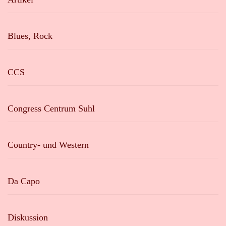
Blues, Rock
CCS
Congress Centrum Suhl
Country- und Western
Da Capo
Diskussion