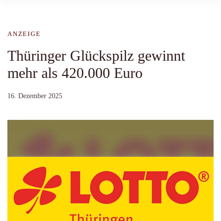
ANZEIGE
Thüringer Glückspilz gewinnt
mehr als 420.000 Euro
16. Dezember 2025