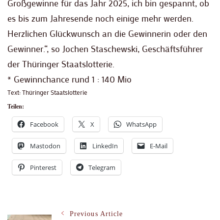
Großgewinne für das Jahr 2025, ich bin gespannt, ob
es bis zum Jahresende noch einige mehr werden.
Herzlichen Glückwunsch an die Gewinnerin oder den
Gewinner.“, so Jochen Staschewski, Geschäftsführer
der Thüringer Staatslotterie.
* Gewinnchance rund 1 : 140 Mio
Text: Thüringer Staatslotterie
Teilen:
Facebook
X
WhatsApp
Mastodon
LinkedIn
E-Mail
Pinterest
Telegram
Post
Previous Article