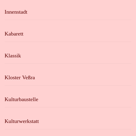
Innenstadt
Kabarett
Klassik
Kloster Veßra
Kulturbaustelle
Kulturwerkstatt