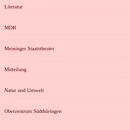
Literatur
MDR
Meininger Staatstheater
Mitteilung
Natur und Umwelt
Oberzentrum Südthüringen