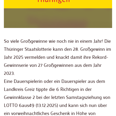
So viele Großgewinne wie noch nie in einem Jahr! Die
Thüringer Staatslotterie kann den 28. Großgewinn im
Jahr 2025 vermelden und knackt damit ihre Rekord-
Gewinnserie von 27 Großgewinnen aus dem Jahr
2023.
Eine Dauerspielerin oder ein Dauerspieler aus dem
Landkreis Greiz tippte die 6 Richtigen in der
Gewinnklasse 2 bei der letzten Samstagsziehung von
LOTTO 6aus49 (13.12.2025) und kann sich nun über
ein vorweihnachtliches Geschenk in Höhe von