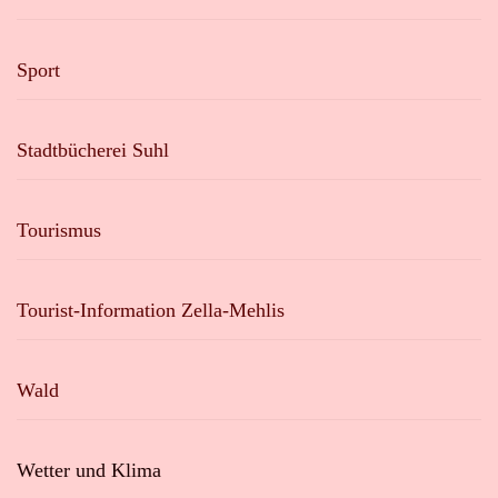
Sport
Stadtbücherei Suhl
Tourismus
Tourist-Information Zella-Mehlis
Wald
Wetter und Klima