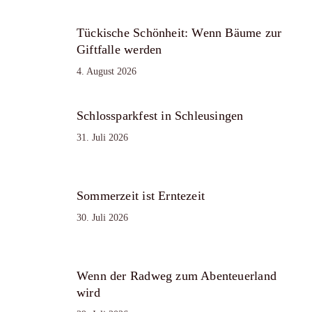
Tückische Schönheit: Wenn Bäume zur
Giftfalle werden
4. August 2026
Schlossparkfest in Schleusingen
31. Juli 2026
Sommerzeit ist Erntezeit
30. Juli 2026
Wenn der Radweg zum Abenteuerland
wird