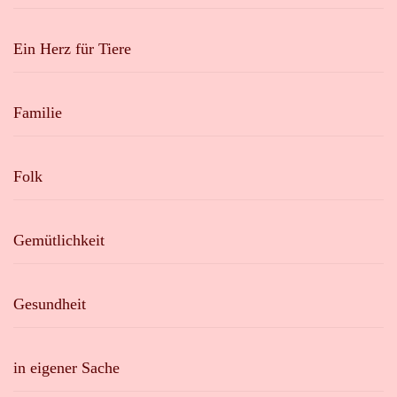
Ein Herz für Tiere
Familie
Folk
Gemütlichkeit
Gesundheit
in eigener Sache