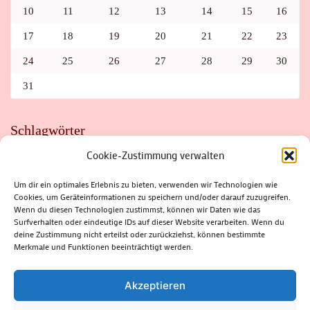
10
11
12
13
14
15
16
17
18
19
20
21
22
23
24
25
26
27
28
29
30
31
Schlagwörter
Cookie-Zustimmung verwalten
ADAC
AUTO
AUTOMEILE
BIOSPHÄRENRESERVAT THÜRINGER WALD
BORKENKÄFER
FAHRRAD
FLOHMARKT
FOLK
GEWINNSPIEL
HITZE
Um dir ein optimales Erlebnis zu bieten, verwenden wir Technologien wie
HITZEFALLE AUTO
IRISH DANCE
JAZZ
KABARETT
Cookies, um Geräteinformationen zu speichern und/oder darauf zuzugreifen.
KINDER
KIRMES
KLASSIK
KLEINE SUHLER REIHE
Wenn du diesen Technologien zustimmst, können wir Daten wie das
KRIMI
KULTUR
LESUNG
LOTTO
MEININGEN
PARASITEN
PILZE
SCHLEUSINGEN
SCHULWEG
Surfverhalten oder eindeutige IDs auf dieser Website verarbeiten. Wenn du
SOMMERFERIEN
SPORT
SRH
STADTFEST
deine Zustimmung nicht erteilst oder zurückziehst, können bestimmte
STADTMARKETING
STRASSENSPERRUNG
SUHL
SUHLER FRÜHLING
SUHLER STADTMARKETING
TANZEN
Merkmale und Funktionen beeinträchtigt werden.
THÜRINGENFORST
THÜRINGER WALD
URLAUB
VERANSTALTUNGEN
WALD
WALDBRAND
WINTER
ZELLA-MEHLIS
Akzeptieren