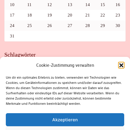
10
11
12
13
14
15
16
17
18
19
20
21
22
23
24
25
26
27
28
29
30
31
Schlagwörter
Cookie-Zustimmung verwalten
ADAC
AUTO
AUTOMEILE
BIOSPHÄRENRESERVAT THÜRINGER WALD
BORKENKÄFER
FAHRRAD
FLOHMARKT
FOLK
GEWINNSPIEL
HITZE
Um dir ein optimales Erlebnis zu bieten, verwenden wir Technologien wie
HITZEFALLE AUTO
IRISH DANCE
JAZZ
KABARETT
Cookies, um Geräteinformationen zu speichern und/oder darauf zuzugreifen.
KINDER
KIRMES
KLASSIK
KLEINE SUHLER REIHE
Wenn du diesen Technologien zustimmst, können wir Daten wie das
KRIMI
KULTUR
LESUNG
LOTTO
MEININGEN
PARASITEN
PILZE
SCHLEUSINGEN
SCHULWEG
Surfverhalten oder eindeutige IDs auf dieser Website verarbeiten. Wenn du
SOMMERFERIEN
SPORT
SRH
STADTFEST
deine Zustimmung nicht erteilst oder zurückziehst, können bestimmte
STADTMARKETING
STRASSENSPERRUNG
SUHL
SUHLER FRÜHLING
SUHLER STADTMARKETING
TANZEN
Merkmale und Funktionen beeinträchtigt werden.
THÜRINGENFORST
THÜRINGER WALD
URLAUB
VERANSTALTUNGEN
WALD
WALDBRAND
WINTER
ZELLA-MEHLIS
Akzeptieren