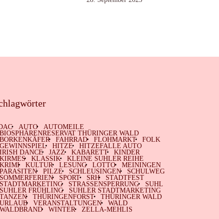
chlagwörter
DAC
AUTO
AUTOMEILE
BIOSPHÄRENRESERVAT THÜRINGER WALD
BORKENKÄFER
FAHRRAD
FLOHMARKT
FOLK
GEWINNSPIEL
HITZE
HITZEFALLE AUTO
IRISH DANCE
JAZZ
KABARETT
KINDER
KIRMES
KLASSIK
KLEINE SUHLER REIHE
KRIMI
KULTUR
LESUNG
LOTTO
MEININGEN
PARASITEN
PILZE
SCHLEUSINGEN
SCHULWEG
SOMMERFERIEN
SPORT
SRH
STADTFEST
STADTMARKETING
STRASSENSPERRUNG
SUHL
SUHLER FRÜHLING
SUHLER STADTMARKETING
TANZEN
THÜRINGENFORST
THÜRINGER WALD
URLAUB
VERANSTALTUNGEN
WALD
WALDBRAND
WINTER
ZELLA-MEHLIS