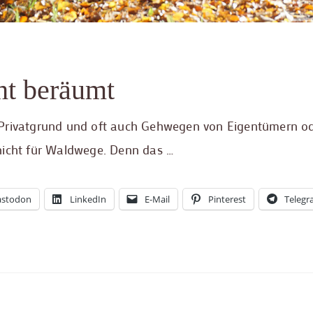
ht beräumt
 Privatgrund und oft auch Gehwegen von Eigentümern o
nicht für Waldwege. Denn das …
stodon
LinkedIn
E-Mail
Pinterest
Teleg