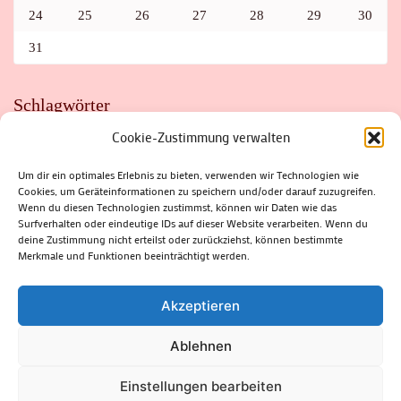
24
25
26
27
28
29
30
31
Schlagwörter
Cookie-Zustimmung verwalten
ADAC
AUTO
AUTOMEILE
BIOSPHÄRENRESERVAT THÜRINGER WALD
BORKENKÄFER
FAHRRAD
FLOHMARKT
FOLK
GEWINNSPIEL
HITZE
Um dir ein optimales Erlebnis zu bieten, verwenden wir Technologien wie
HITZEFALLE AUTO
IRISH DANCE
JAZZ
KABARETT
Cookies, um Geräteinformationen zu speichern und/oder darauf zuzugreifen.
KINDER
KIRMES
KLASSIK
KLEINE SUHLER REIHE
KRIMI
KULTUR
LESUNG
LOTTO
MEININGEN
Wenn du diesen Technologien zustimmst, können wir Daten wie das
PARASITEN
PILZE
SCHLEUSINGEN
SCHULWEG
Surfverhalten oder eindeutige IDs auf dieser Website verarbeiten. Wenn du
SOMMERFERIEN
SPORT
SRH
STADTFEST
deine Zustimmung nicht erteilst oder zurückziehst, können bestimmte
STADTMARKETING
STRASSENSPERRUNG
SUHL
SUHLER FRÜHLING
SUHLER STADTMARKETING
TANZEN
Merkmale und Funktionen beeinträchtigt werden.
THÜRINGENFORST
THÜRINGER WALD
URLAUB
VERANSTALTUNGEN
WALD
WALDBRAND
WINTER
ZELLA-MEHLIS
Akzeptieren
Ablehnen
(c) Rhön-Rennsteig-Verlag 2024. Alle Rechte vorbehalten.
Blossom
Einstellungen bearbeiten