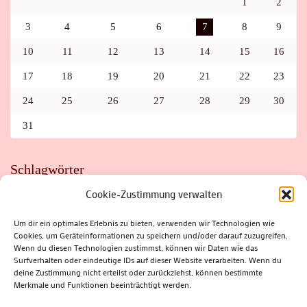
1
2
3
4
5
6
7
8
9
10
11
12
13
14
15
16
17
18
19
20
21
22
23
24
25
26
27
28
29
30
31
Schlagwörter
Cookie-Zustimmung verwalten
ADAC
AUTO
AUTOMEILE
BIOSPHÄRENRESERVAT THÜRINGER WALD
BORKENKÄFER
FAHRRAD
FLOHMARKT
FOLK
GEWINNSPIEL
HITZE
Um dir ein optimales Erlebnis zu bieten, verwenden wir Technologien wie
HITZEFALLE AUTO
IRISH DANCE
JAZZ
KABARETT
Cookies, um Geräteinformationen zu speichern und/oder darauf zuzugreifen.
KINDER
KIRMES
KLASSIK
KLEINE SUHLER REIHE
Wenn du diesen Technologien zustimmst, können wir Daten wie das
KRIMI
KULTUR
LESUNG
LOTTO
MEININGEN
PARASITEN
PILZE
SCHLEUSINGEN
SCHULWEG
Surfverhalten oder eindeutige IDs auf dieser Website verarbeiten. Wenn du
SOMMERFERIEN
SPORT
SRH
STADTFEST
deine Zustimmung nicht erteilst oder zurückziehst, können bestimmte
STADTMARKETING
STRASSENSPERRUNG
SUHL
SUHLER FRÜHLING
SUHLER STADTMARKETING
TANZEN
Merkmale und Funktionen beeinträchtigt werden.
THÜRINGENFORST
THÜRINGER WALD
URLAUB
VERANSTALTUNGEN
WALD
WALDBRAND
WINTER