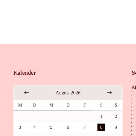
Kalender
S
A
August 2026
M
D
M
D
F
S
S
1
2
3
4
5
6
7
8
9