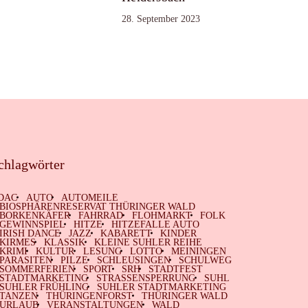
28. September 2023
chlagwörter
DAC
AUTO
AUTOMEILE
BIOSPHÄRENRESERVAT THÜRINGER WALD
BORKENKÄFER
FAHRRAD
FLOHMARKT
FOLK
GEWINNSPIEL
HITZE
HITZEFALLE AUTO
IRISH DANCE
JAZZ
KABARETT
KINDER
KIRMES
KLASSIK
KLEINE SUHLER REIHE
KRIMI
KULTUR
LESUNG
LOTTO
MEININGEN
PARASITEN
PILZE
SCHLEUSINGEN
SCHULWEG
SOMMERFERIEN
SPORT
SRH
STADTFEST
STADTMARKETING
STRASSENSPERRUNG
SUHL
SUHLER FRÜHLING
SUHLER STADTMARKETING
TANZEN
THÜRINGENFORST
THÜRINGER WALD
URLAUB
VERANSTALTUNGEN
WALD