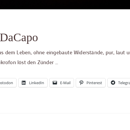
 DaCapo
us dem Leben, ohne eingebaute Widerstände, pur, laut 
ikrofon löst den Zünder …
stodon
LinkedIn
E-Mail
Pinterest
Teleg