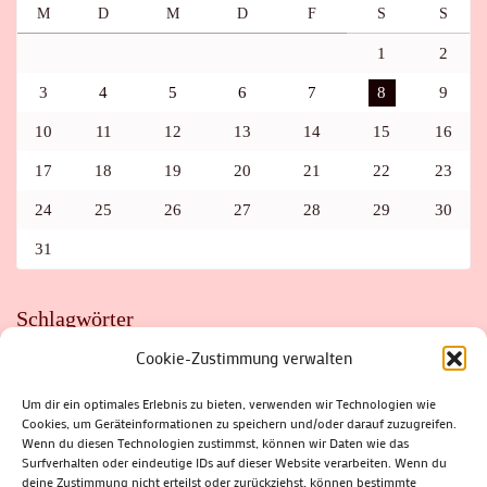
M
D
M
D
F
S
S
1
2
3
4
5
6
7
8
9
10
11
12
13
14
15
16
17
18
19
20
21
22
23
24
25
26
27
28
29
30
31
Schlagwörter
Cookie-Zustimmung verwalten
ADAC
AUTO
AUTOMEILE
BIOSPHÄRENRESERVAT THÜRINGER WALD
BORKENKÄFER
FAHRRAD
FLOHMARKT
FOLK
GEWINNSPIEL
HITZE
Um dir ein optimales Erlebnis zu bieten, verwenden wir Technologien wie
HITZEFALLE AUTO
IRISH DANCE
JAZZ
KABARETT
Cookies, um Geräteinformationen zu speichern und/oder darauf zuzugreifen.
KINDER
KIRMES
KLASSIK
KLEINE SUHLER REIHE
KRIMI
KULTUR
LESUNG
LOTTO
MEININGEN
Wenn du diesen Technologien zustimmst, können wir Daten wie das
PARASITEN
PILZE
SCHLEUSINGEN
SCHULWEG
Surfverhalten oder eindeutige IDs auf dieser Website verarbeiten. Wenn du
SOMMERFERIEN
SPORT
SRH
STADTFEST
deine Zustimmung nicht erteilst oder zurückziehst, können bestimmte
STADTMARKETING
STRASSENSPERRUNG
SUHL