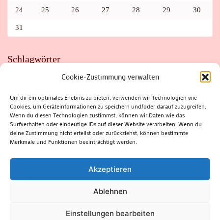
24
25
26
27
28
29
30
31
Schlagwörter
Cookie-Zustimmung verwalten
ADAC
AUTO
AUTOMEILE
BIOSPHÄRENRESERVAT THÜRINGER WALD
BORKENKÄFER
FAHRRAD
FLOHMARKT
FOLK
GEWINNSPIEL
HITZE
Um dir ein optimales Erlebnis zu bieten, verwenden wir Technologien wie
HITZEFALLE AUTO
IRISH DANCE
JAZZ
KABARETT
Cookies, um Geräteinformationen zu speichern und/oder darauf zuzugreifen.
KINDER
KIRMES
KLASSIK
KLEINE SUHLER REIHE
Wenn du diesen Technologien zustimmst, können wir Daten wie das
KRIMI
KULTUR
LESUNG
LOTTO
MEININGEN
PARASITEN
PILZE
SCHLEUSINGEN
SCHULWEG
Surfverhalten oder eindeutige IDs auf dieser Website verarbeiten. Wenn du
SOMMERFERIEN
SPORT
SRH
STADTFEST
deine Zustimmung nicht erteilst oder zurückziehst, können bestimmte
STADTMARKETING
STRASSENSPERRUNG
SUHL
SUHLER FRÜHLING
SUHLER STADTMARKETING
TANZEN
Merkmale und Funktionen beeinträchtigt werden.
THÜRINGENFORST
THÜRINGER WALD
URLAUB
VERANSTALTUNGEN
WALD
WALDBRAND
WINTER
ZELLA-MEHLIS
Akzeptieren
Ablehnen
(c) Rhön-Rennsteig-Verlag 2024. Alle Rechte vorbehalten.
Blossom
Einstellungen bearbeiten