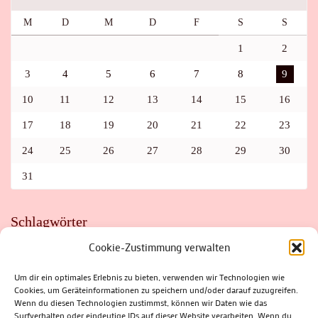
M
D
M
D
F
S
S
1
2
3
4
5
6
7
8
9
10
11
12
13
14
15
16
17
18
19
20
21
22
23
24
25
26
27
28
29
30
31
Schlagwörter
Cookie-Zustimmung verwalten
ADAC
AUTO
AUTOMEILE
BIOSPHÄRENRESERVAT THÜRINGER WALD
BORKENKÄFER
FAHRRAD
FLOHMARKT
FOLK
GEWINNSPIEL
HITZE
Um dir ein optimales Erlebnis zu bieten, verwenden wir Technologien wie
HITZEFALLE AUTO
IRISH DANCE
JAZZ
KABARETT
Cookies, um Geräteinformationen zu speichern und/oder darauf zuzugreifen.
KINDER
KIRMES
KLASSIK
KLEINE SUHLER REIHE
Wenn du diesen Technologien zustimmst, können wir Daten wie das
KRIMI
KULTUR
LESUNG
LOTTO
MEININGEN
PARASITEN
PILZE
SCHLEUSINGEN
SCHULWEG
Surfverhalten oder eindeutige IDs auf dieser Website verarbeiten. Wenn du