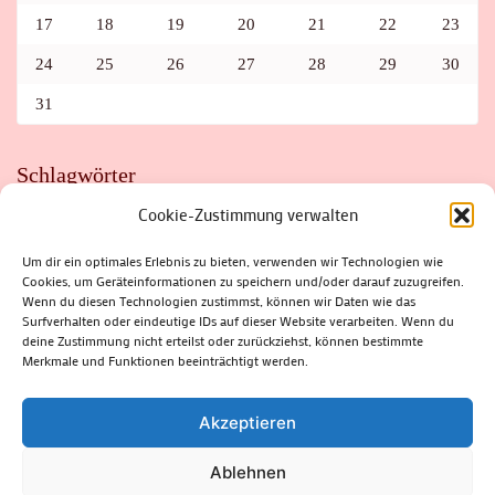
17
18
19
20
21
22
23
24
25
26
27
28
29
30
31
Schlagwörter
Cookie-Zustimmung verwalten
ADAC
AUTO
AUTOMEILE
BIOSPHÄRENRESERVAT THÜRINGER WALD
BORKENKÄFER
FAHRRAD
FLOHMARKT
FOLK
GEWINNSPIEL
HITZE
Um dir ein optimales Erlebnis zu bieten, verwenden wir Technologien wie
HITZEFALLE AUTO
IRISH DANCE
JAZZ
KABARETT
Cookies, um Geräteinformationen zu speichern und/oder darauf zuzugreifen.
KINDER
KIRMES
KLASSIK
KLEINE SUHLER REIHE
Wenn du diesen Technologien zustimmst, können wir Daten wie das
KRIMI
KULTUR
LESUNG
LOTTO
MEININGEN
PARASITEN
PILZE
SCHLEUSINGEN
SCHULWEG
Surfverhalten oder eindeutige IDs auf dieser Website verarbeiten. Wenn du
SOMMERFERIEN
SPORT
SRH
STADTFEST
deine Zustimmung nicht erteilst oder zurückziehst, können bestimmte
STADTMARKETING
STRASSENSPERRUNG
SUHL
SUHLER FRÜHLING
SUHLER STADTMARKETING
TANZEN
Merkmale und Funktionen beeinträchtigt werden.
THÜRINGENFORST
THÜRINGER WALD
URLAUB
VERANSTALTUNGEN
WALD
WALDBRAND
WINTER
ZELLA-MEHLIS
Akzeptieren
Ablehnen