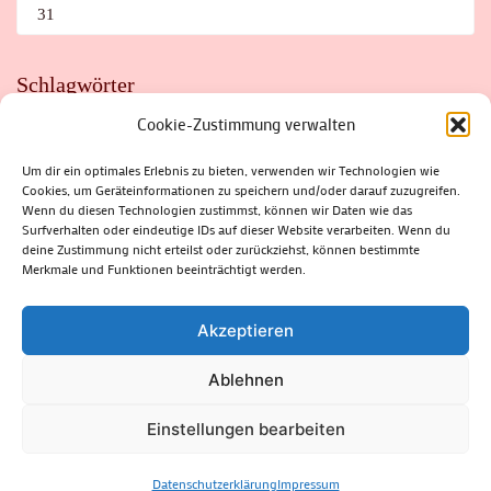
31
Schlagwörter
Cookie-Zustimmung verwalten
ADAC
AUTO
AUTOMEILE
BIOSPHÄRENRESERVAT THÜRINGER WALD
BORKENKÄFER
FAHRRAD
FLOHMARKT
FOLK
GEWINNSPIEL
HITZE
Um dir ein optimales Erlebnis zu bieten, verwenden wir Technologien wie
HITZEFALLE AUTO
IRISH DANCE
JAZZ
KABARETT
Cookies, um Geräteinformationen zu speichern und/oder darauf zuzugreifen.
KINDER
KIRMES
KLASSIK
KLEINE SUHLER REIHE
KRIMI
KULTUR
LESUNG
LOTTO
MEININGEN
Wenn du diesen Technologien zustimmst, können wir Daten wie das
PARASITEN
PILZE
SCHLEUSINGEN
SCHULWEG
Surfverhalten oder eindeutige IDs auf dieser Website verarbeiten. Wenn du
SOMMERFERIEN
SPORT
SRH
STADTFEST
deine Zustimmung nicht erteilst oder zurückziehst, können bestimmte
STADTMARKETING
STRASSENSPERRUNG
SUHL
SUHLER FRÜHLING
SUHLER STADTMARKETING
TANZEN
Merkmale und Funktionen beeinträchtigt werden.
THÜRINGENFORST
THÜRINGER WALD
URLAUB
VERANSTALTUNGEN
WALD
WALDBRAND
WINTER
ZELLA-MEHLIS
Akzeptieren
Ablehnen
(c) Rhön-Rennsteig-Verlag 2024. Alle Rechte vorbehalten.
Blossom
Einstellungen bearbeiten
Magazine | Developed By
Blossom Themes
.
Powered by
WordPress
.
Datenschutzerklärung
Datenschutzerklärung
Impressum