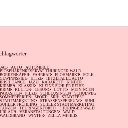
chlagwörter
DAC
AUTO
AUTOMEILE
BIOSPHÄRENRESERVAT THÜRINGER WALD
BORKENKÄFER
FAHRRAD
FLOHMARKT
FOLK
GEWINNSPIEL
HITZE
HITZEFALLE AUTO
IRISH DANCE
JAZZ
KABARETT
KINDER
KIRMES
KLASSIK
KLEINE SUHLER REIHE
KRIMI
KULTUR
LESUNG
LOTTO
MEININGEN
PARASITEN
PILZE
SCHLEUSINGEN
SCHULWEG
SOMMERFERIEN
SPORT
SRH
STADTFEST
STADTMARKETING
STRASSENSPERRUNG
SUHL
SUHLER FRÜHLING
SUHLER STADTMARKETING
TANZEN
THÜRINGENFORST
THÜRINGER WALD
URLAUB
VERANSTALTUNGEN
WALD
WALDBRAND
WINTER
ZELLA-MEHLIS