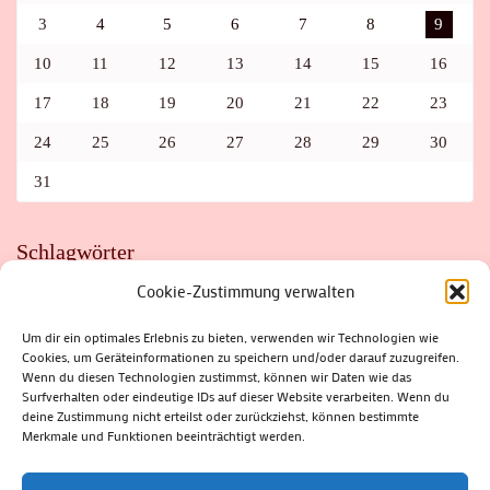
3
4
5
6
7
8
9
10
11
12
13
14
15
16
17
18
19
20
21
22
23
24
25
26
27
28
29
30
31
Schlagwörter
Cookie-Zustimmung verwalten
ADAC
AUTO
AUTOMEILE
BIOSPHÄRENRESERVAT THÜRINGER WALD
BORKENKÄFER
FAHRRAD
FLOHMARKT
FOLK
GEWINNSPIEL
HITZE
Um dir ein optimales Erlebnis zu bieten, verwenden wir Technologien wie
HITZEFALLE AUTO
IRISH DANCE
JAZZ
KABARETT
Cookies, um Geräteinformationen zu speichern und/oder darauf zuzugreifen.
KINDER
KIRMES
KLASSIK
KLEINE SUHLER REIHE
Wenn du diesen Technologien zustimmst, können wir Daten wie das
KRIMI
KULTUR
LESUNG
LOTTO
MEININGEN
PARASITEN
PILZE
SCHLEUSINGEN
SCHULWEG
Surfverhalten oder eindeutige IDs auf dieser Website verarbeiten. Wenn du
SOMMERFERIEN
SPORT
SRH
STADTFEST
deine Zustimmung nicht erteilst oder zurückziehst, können bestimmte
STADTMARKETING
STRASSENSPERRUNG
SUHL
SUHLER FRÜHLING
SUHLER STADTMARKETING
TANZEN
Merkmale und Funktionen beeinträchtigt werden.
THÜRINGENFORST
THÜRINGER WALD
URLAUB
VERANSTALTUNGEN
WALD
WALDBRAND
WINTER
ZELLA-MEHLIS