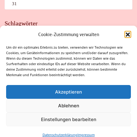
31
Schlagwörter
Cookie-Zustimmung verwalten
ADAC
AUTO
AUTOMEILE
BIOSPHÄRENRESERVAT THÜRINGER WALD
BORKENKÄFER
FAHRRAD
FLOHMARKT
FOLK
GEWINNSPIEL
HITZE
Um dir ein optimales Erlebnis zu bieten, verwenden wir Technologien wie
HITZEFALLE AUTO
IRISH DANCE
JAZZ
KABARETT
Cookies, um Geräteinformationen zu speichern und/oder darauf zuzugreifen.
KINDER
KIRMES
KLASSIK
KLEINE SUHLER REIHE
KRIMI
KULTUR
LESUNG
LOTTO
MEININGEN
Wenn du diesen Technologien zustimmst, können wir Daten wie das
PARASITEN
PILZE
SCHLEUSINGEN
SCHULWEG
Surfverhalten oder eindeutige IDs auf dieser Website verarbeiten. Wenn du
SOMMERFERIEN
SPORT
SRH
STADTFEST
deine Zustimmung nicht erteilst oder zurückziehst, können bestimmte
STADTMARKETING
STRASSENSPERRUNG
SUHL
SUHLER FRÜHLING
SUHLER STADTMARKETING
TANZEN
Merkmale und Funktionen beeinträchtigt werden.
THÜRINGENFORST
THÜRINGER WALD
URLAUB
VERANSTALTUNGEN
WALD
WALDBRAND
WINTER
ZELLA-MEHLIS
Akzeptieren
Ablehnen
(c) Rhön-Rennsteig-Verlag 2024. Alle Rechte vorbehalten.
Blossom
Einstellungen bearbeiten
Magazine | Developed By
Blossom Themes
.
Powered by
WordPress
.
Datenschutzerklärung
Datenschutzerklärung
Impressum