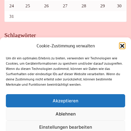
24
25
26
27
28
29
30
31
Schlagwörter
Cookie-Zustimmung verwalten
ADAC
AUTO
AUTOMEILE
BIOSPHÄRENRESERVAT THÜRINGER WALD
BORKENKÄFER
FAHRRAD
FLOHMARKT
FOLK
GEWINNSPIEL
HITZE
Um dir ein optimales Erlebnis zu bieten, verwenden wir Technologien wie
HITZEFALLE AUTO
IRISH DANCE
JAZZ
KABARETT
Cookies, um Geräteinformationen zu speichern und/oder darauf zuzugreifen.
KINDER
KIRMES
KLASSIK
KLEINE SUHLER REIHE
Wenn du diesen Technologien zustimmst, können wir Daten wie das
KRIMI
KULTUR
LESUNG
LOTTO
MEININGEN
PARASITEN
PILZE
SCHLEUSINGEN
SCHULWEG
Surfverhalten oder eindeutige IDs auf dieser Website verarbeiten. Wenn du
SOMMERFERIEN
SPORT
SRH
STADTFEST
deine Zustimmung nicht erteilst oder zurückziehst, können bestimmte
STADTMARKETING
STRASSENSPERRUNG
SUHL
SUHLER FRÜHLING
SUHLER STADTMARKETING
TANZEN
Merkmale und Funktionen beeinträchtigt werden.
THÜRINGENFORST
THÜRINGER WALD
URLAUB
VERANSTALTUNGEN
WALD
WALDBRAND
WINTER
ZELLA-MEHLIS
Akzeptieren
Ablehnen
(c) Rhön-Rennsteig-Verlag 2024. Alle Rechte vorbehalten.
Blossom
Einstellungen bearbeiten