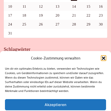
10
11
12
13
14
15
16
17
18
19
20
21
22
23
24
25
26
27
28
29
30
31
Schlagwörter
Cookie-Zustimmung verwalten
ADAC
AUTO
AUTOMEILE
BIOSPHÄRENRESERVAT THÜRINGER WALD
BORKENKÄFER
FAHRRAD
FLOHMARKT
FOLK
GEWINNSPIEL
HITZE
Um dir ein optimales Erlebnis zu bieten, verwenden wir Technologien wie
HITZEFALLE AUTO
IRISH DANCE
JAZZ
KABARETT
Cookies, um Geräteinformationen zu speichern und/oder darauf zuzugreifen.
KINDER
KIRMES
KLASSIK
KLEINE SUHLER REIHE
Wenn du diesen Technologien zustimmst, können wir Daten wie das
KRIMI
KULTUR
LESUNG
LOTTO
MEININGEN
PARASITEN
PILZE
SCHLEUSINGEN
SCHULWEG
Surfverhalten oder eindeutige IDs auf dieser Website verarbeiten. Wenn du
SOMMERFERIEN
SPORT
SRH
STADTFEST
deine Zustimmung nicht erteilst oder zurückziehst, können bestimmte
STADTMARKETING
STRASSENSPERRUNG
SUHL
SUHLER FRÜHLING
SUHLER STADTMARKETING
TANZEN
Merkmale und Funktionen beeinträchtigt werden.
THÜRINGENFORST
THÜRINGER WALD
URLAUB
VERANSTALTUNGEN
WALD
WALDBRAND
WINTER
ZELLA-MEHLIS
Akzeptieren