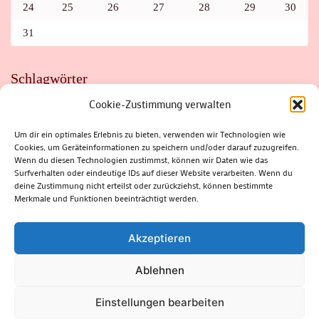
24
25
26
27
28
29
30
31
Schlagwörter
Cookie-Zustimmung verwalten
ADAC
AUTO
AUTOMEILE
BIOSPHÄRENRESERVAT THÜRINGER WALD
BORKENKÄFER
FAHRRAD
FLOHMARKT
FOLK
GEWINNSPIEL
HITZE
Um dir ein optimales Erlebnis zu bieten, verwenden wir Technologien wie
HITZEFALLE AUTO
IRISH DANCE
JAZZ
KABARETT
Cookies, um Geräteinformationen zu speichern und/oder darauf zuzugreifen.
KINDER
KIRMES
KLASSIK
KLEINE SUHLER REIHE
KRIMI
KULTUR
LESUNG
LOTTO
MEININGEN
Wenn du diesen Technologien zustimmst, können wir Daten wie das
PARASITEN
PILZE
SCHLEUSINGEN
SCHULWEG
Surfverhalten oder eindeutige IDs auf dieser Website verarbeiten. Wenn du
SOMMERFERIEN
SPORT
SRH
STADTFEST
deine Zustimmung nicht erteilst oder zurückziehst, können bestimmte
STADTMARKETING
STRASSENSPERRUNG
SUHL
SUHLER FRÜHLING
SUHLER STADTMARKETING
TANZEN
Merkmale und Funktionen beeinträchtigt werden.
THÜRINGENFORST
THÜRINGER WALD
URLAUB
VERANSTALTUNGEN
WALD
WALDBRAND
WINTER
ZELLA-MEHLIS
Akzeptieren
Ablehnen
(c) Rhön-Rennsteig-Verlag 2024. Alle Rechte vorbehalten.
Blossom
Einstellungen bearbeiten
Magazine | Developed By
Blossom Themes
.
Powered by