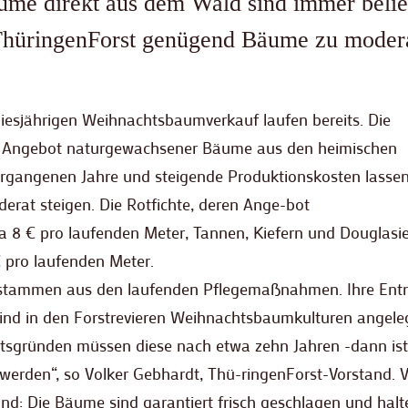
e direkt aus dem Wald sind immer belie
 ThüringenForst genügend Bäume zu moder
iesjährigen Weihnachtsbaumverkauf laufen bereits. Die
n Angebot naturgewachsener Bäume aus den heimischen
vergangenen Jahre und steigende Produktionskosten lassen
rat steigen. Die Rotfichte, deren Ange-bot
wa 8 € pro laufenden Meter, Tannen, Kiefern und Douglasi
€ pro laufenden Meter.
stammen aus den laufenden Pflegemaßnahmen. Ihre En
sind in den Forstrevieren Weihnachtsbaumkulturen angeleg
eitsgründen müssen diese nach etwa zehn Jahren -dann is
erden“, so Volker Gebhardt, Thü-ringenForst-Vorstand. Vo
d: Die Bäume sind garantiert frisch geschlagen und halt