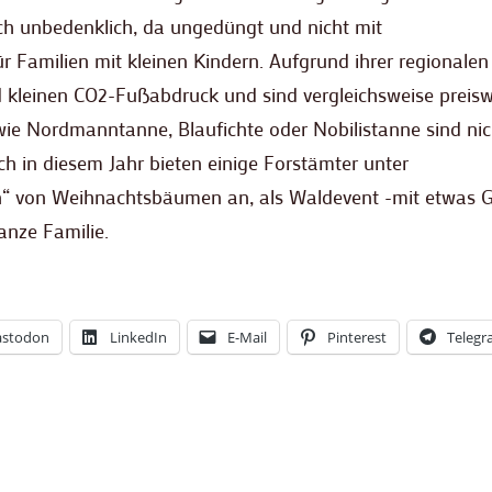
sch unbedenklich, da ungedüngt und nicht mit
r Familien mit kleinen Kindern. Aufgrund ihrer regionalen
d kleinen CO2-Fußabdruck und sind vergleichsweise preisw
ie Nordmanntanne, Blaufichte oder Nobilistanne sind nic
h in diesem Jahr bieten einige Forstämter unter
n“ von Weihnachtsbäumen an, als Waldevent -mit etwas G
anze Familie.
stodon
LinkedIn
E-Mail
Pinterest
Teleg