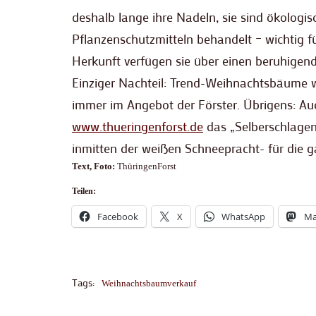
deshalb lange ihre Nadeln, sie sind ökologi
Pflanzenschutzmitteln behandelt – wichtig fü
Herkunft verfügen sie über einen beruhigen
Einziger Nachteil: Trend-Weihnachtsbäume w
immer im Angebot der Förster. Übrigens: Auc
www.thueringenforst.de
das „Selberschlage
inmitten der weißen Schneepracht- für die g
Text, Foto:
ThüringenForst
Teilen:
Facebook
X
WhatsApp
Ma
Tags:
Weihnachtsbaumverkauf