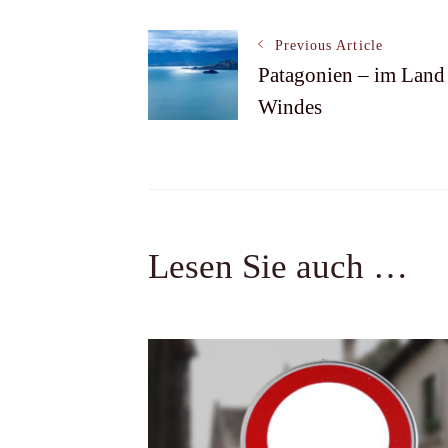
Post
Previous Article
Patagonien – im Land
Navigation
Windes
Lesen Sie auch …