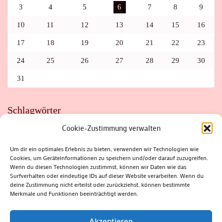
3
4
5
6
7
8
9
10
11
12
13
14
15
16
17
18
19
20
21
22
23
24
25
26
27
28
29
30
31
Schlagwörter
Cookie-Zustimmung verwalten
ADAC
AUTO
AUTOMEILE
BIOSPHÄRENRESERVAT THÜRINGER WALD
BORKENKÄFER
FAHRRAD
FLOHMARKT
FOLK
GEWINNSPIEL
HITZE
Um dir ein optimales Erlebnis zu bieten, verwenden wir Technologien wie
HITZEFALLE AUTO
IRISH DANCE
JAZZ
KABARETT
Cookies, um Geräteinformationen zu speichern und/oder darauf zuzugreifen.
KINDER
KIRMES
KLASSIK
KLEINE SUHLER REIHE
Wenn du diesen Technologien zustimmst, können wir Daten wie das
KRIMI
KULTUR
LESUNG
LOTTO
MEININGEN
PARASITEN
PILZE
SCHLEUSINGEN
SCHULWEG
Surfverhalten oder eindeutige IDs auf dieser Website verarbeiten. Wenn du
SOMMERFERIEN
SPORT
SRH
STADTFEST
deine Zustimmung nicht erteilst oder zurückziehst, können bestimmte
STADTMARKETING
STRASSENSPERRUNG
SUHL
SUHLER FRÜHLING
SUHLER STADTMARKETING
TANZEN
Merkmale und Funktionen beeinträchtigt werden.
THÜRINGENFORST
THÜRINGER WALD
URLAUB
VERANSTALTUNGEN
WALD
WALDBRAND
WINTER
ZELLA-MEHLIS
Akzeptieren