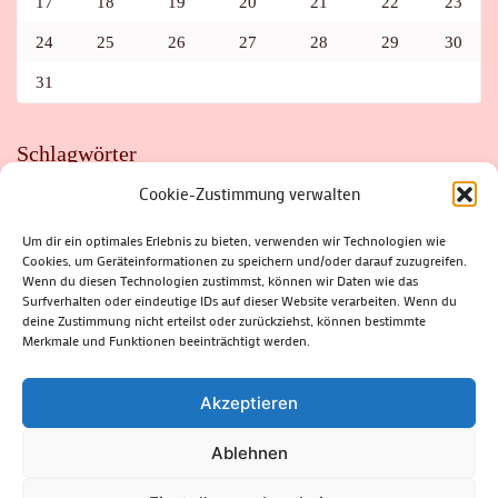
17
18
19
20
21
22
23
24
25
26
27
28
29
30
31
Schlagwörter
Cookie-Zustimmung verwalten
ADAC
AUTO
AUTOMEILE
BIOSPHÄRENRESERVAT THÜRINGER WALD
BORKENKÄFER
FAHRRAD
FLOHMARKT
FOLK
GEWINNSPIEL
HITZE
Um dir ein optimales Erlebnis zu bieten, verwenden wir Technologien wie
HITZEFALLE AUTO
IRISH DANCE
JAZZ
KABARETT
Cookies, um Geräteinformationen zu speichern und/oder darauf zuzugreifen.
KINDER
KIRMES
KLASSIK
KLEINE SUHLER REIHE
KRIMI
KULTUR
LESUNG
LOTTO
MEININGEN
Wenn du diesen Technologien zustimmst, können wir Daten wie das
PARASITEN
PILZE
SCHLEUSINGEN
SCHULWEG
Surfverhalten oder eindeutige IDs auf dieser Website verarbeiten. Wenn du
SOMMERFERIEN
SPORT
SRH
STADTFEST
deine Zustimmung nicht erteilst oder zurückziehst, können bestimmte
STADTMARKETING
STRASSENSPERRUNG
SUHL
SUHLER FRÜHLING
SUHLER STADTMARKETING
TANZEN
Merkmale und Funktionen beeinträchtigt werden.
THÜRINGENFORST
THÜRINGER WALD
URLAUB
VERANSTALTUNGEN
WALD
WALDBRAND
WINTER
ZELLA-MEHLIS
Akzeptieren
Ablehnen
(c) Rhön-Rennsteig-Verlag 2024. Alle Rechte vorbehalten.
Blossom